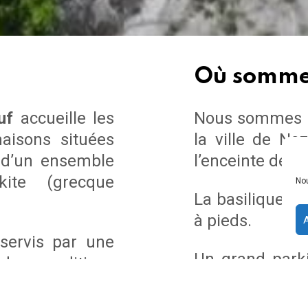
Où somme
uf
accueille les
Nous sommes si
aisons situées
la ville de Na
n d’un ensemble
l’enceinte de l’
kite (grecque
Nou
La basilique d
à pieds.
A
 servis par une
Un grand parkin
des conditions
situé à proxi
ueil fraternel,
chambres.
sonnel habitant