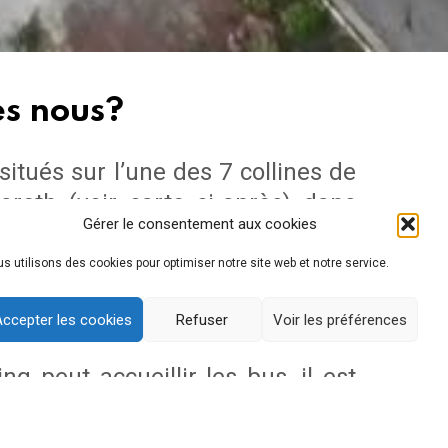
s nous?
tués sur l’une des 7 collines de
zareth (voir carte ci-après) dans
Gérer le consentement aux cookies
église gréco-catholique.
s utilisons des cookies pour optimiser notre site web et notre service.
e l’Annonciation se trouve à 20mn
ccepter les cookies
Refuser
Voir les préférences
g peut accueillir les bus, il est
mité immédiate de l’accès aux