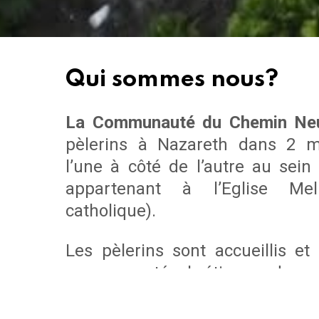
Qui sommes nous?
La Communauté du Chemin Ne
pèlerins à Nazareth dans 2 m
l’une à côté de l’autre au sei
appartenant à l’Eglise Mel
catholique).
Les pèlerins sont accueillis et
communauté chrétienne dans 
agréables : lieux, chambres, acc
cuisine locale faite par du per