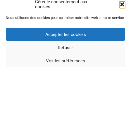
Gérer le consentement aux
cookies
Nous utilisons des cookies pour optimiser notre site web et notre service.
Accepter les cookies
Refuser
Voir les préférences
Éditeur :
Communauté du Chemin Neuf
59 montée du Chemin Neuf, 69005 Lyon – FRANCE
Responsable éditorial
: